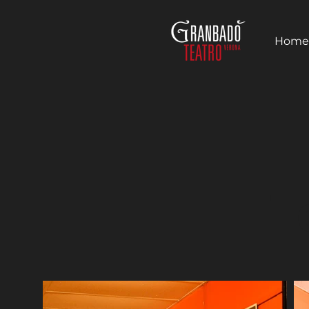
Home
T