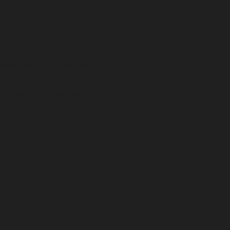
della durata di tre anni.
artecipanti rinnovare anche solo
ilità o, eventualmente, di
ratori della scuola anche dopo i
lievi hanno poi seguito la strada
iere dell’attore.