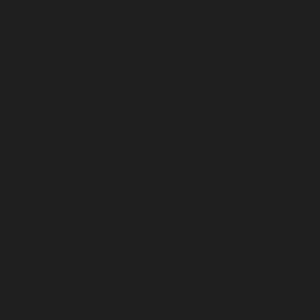
Costituita nel settembre 1998 la 
Estravagario poi Granbadò, diret
svolto e svolge tuttora una incessa
educativo-formativa rivolta a tutte
propone di: avvicinare giovani e 
insegnare le abilità di base, far es
del corpo e perfezionare le capaci
laboratori con professionisti del
forme di linguaggio; affinare la c
collaborare con gli altri; favorire l
formare degli spettatori consape
collaborazioni con altre realtà per
di coltivare la propria passione te
scuola.