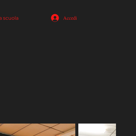
Accedi
a scuola
al