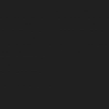
Scuola di Teatro, prima
Un percorso didattico completo 
ta da Alberto Bronzato, ha
Ovviamente è possibile per i p
nte e articolata attività
mensilmente la propria disponib
 le fasce d’età. La scuola si
continuare a frequentare i labo
non al mondo del teatro;
tre anni.
plorare le differenti possibilità
Non pochi dei nostri giovani al
tà attoriali attraverso
dell’arte, intraprendendo il mest
 settore; sperimentare nuove
apacità di stare in gruppo e
’espressività e la creatività;
voli; promuovere
 dare agli allievi la possibilità
atrale anche al di fuori della